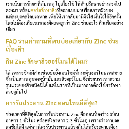
เราเน้นการรักษาที่ต้นเหตุ ไม่เลี้ยงไข้ ให้คำปรึกษาอย่างตรงไป
ตรงมา พร้อม
คอร์สรักษาสิว
ที่ออกแบบมาเพื่อสภาพผิวของ
แต่ละบุคคลโดยเฉพาะ เพื่อให้เรากลับมามีผิวใส มั่นใจได้อีกครั้ง
โดยไม่ต้องเสียเวลาลองผิดลองถูกว่า Zinc ช่วยอะไร สิวเพียงอย่าง
เดียว
FAQ รวมคำถามที่พบบ่อยเกี่ยวกับ Zinc ช่วย
เรื่องสิว
กิน Zinc รักษาสิวฮอร์โมนได้ไหม?
ได้ เพราะซิงค์มีส่วนช่วยยับยั้งเอนไซม์ที่กระตุ้นฮอร์โมนเพศชาย
ซึ่งเป็นสาเหตุของหน้ามันและสิวฮอร์โมน จึงช่วยบรรเทาความ
รุนแรงของสิวชนิดนี้ได้ แต่ในรายที่เป็นมากอาจต้องใช้ยารักษา
ควบคู่กันไป
ควรรับประทาน Zinc ตอนไหนดีที่สุด?
ช่วงเวลาที่ดีที่สุดในการรับประทาน Zinc คือตอนท้องว่าง (ก่อน
อาหาร 1 ชั่วโมง หรือหลังอาหาร 2-3 ชั่วโมง) เพราะร่างกายจะ
ดูดซึมได้ดี แต่หากใครรับประทานแล้วคลื่นไส้หรือระคายเคือง