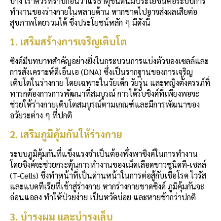
บ้าง เราควรทราบก่อนว่าแร่ธาตุชนิดนี้มีประโยชน์ต่อระบบการ
ทำงานของร่างกายในหลายด้าน หากขาดไปอาจส่งผลเสียต่อ
สุขภาพโดยรวมได้ ซึ่งประโยชน์หลัก ๆ มีดังนี้
1. เสริมสร้างการเจริญเติบโต
ซิงค์มีบทบาทสำคัญอย่างยิ่งในกระบวนการแบ่งตัวของเซลล์และ
การสังเคราะห์ดีเอ็นเอ (DNA) ซึ่งเป็นรากฐานของการเจริญ
เติบโตในร่างกาย โดยเฉพาะในวัยเด็ก วัยรุ่น และหญิงตั้งครรภ์ที่
ทารกต้องการการพัฒนาที่สมบูรณ์ การได้รับซิงค์ที่เพียงพอจะ
ช่วยให้ร่างกายเติบโตสมบูรณ์ตามเกณฑ์และมีการพัฒนาของ
อวัยวะต่าง ๆ ที่ปกติ
2. เสริมภูมิคุ้มกันให้ร่างกาย
ระบบภูมิคุ้มกันที่แข็งแรงจำเป็นต้องพึ่งพาซิงค์ในการทำงาน
โดยซิงค์จะช่วยกระตุ้นการทำงานของเม็ดเลือดขาวชนิดที-เซลล์
(T-Cells) ซึ่งทำหน้าที่เป็นด่านหน้าในการต่อสู้กับเชื้อโรค ไวรัส
และแบคทีเรียที่เข้าสู่ร่างกาย หากร่างกายขาดซิงค์ ภูมิคุ้มกันจะ
อ่อนแอลง ทำให้ป่วยง่าย เป็นหวัดบ่อย และหายช้ากว่าปกติ
3. บำรุงผม และบำรุงเล็บ