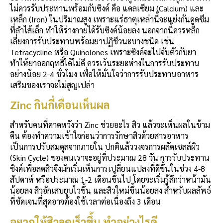
ไม่ควรรับประทานพร้อมกับซิงค์ คือ แคลเซียม (Calcium) และ
เหล็ก (Iron) ในปริมาณสูง เพราะแร่ธาตุเหล่านี้จะแย่งกันดูดซึม
ที่ลำไส้เล็ก ทำให้ร่างกายได้รับซิงค์น้อยลง นอกจากนี้ควรหลีก
เลี่ยงการรับประทานพร้อมยาปฏิชีวนะบางชนิด เช่น
Tetracycline หรือ Quinolones เพราะซิงค์จะไปจับตัวกับยา
ทำให้ยาออกฤทธิ์ได้ไม่ดี ควรเว้นระยะห่างในการรับประทาน
อย่างน้อย 2-4 ชั่วโมง เพื่อให้มั่นใจว่าการรับประทานอาหาร
เสริมของเราจะไม่สูญเปล่า
Zinc กินกี่เดือนเห็นผล
สำหรับคนที่คาดหวังว่า Zinc ช่วยอะไร สิว แล้วจะเห็นผลในข้าม
คืน ต้องทำความเข้าใจก่อนว่าการรักษาสิวด้วยสารอาหาร
เป็นการปรับสมดุลจากภายใน ปกติแล้ววงจรการผลัดเซลล์ผิว
(Skin Cycle) ของคนเราจะอยู่ที่ประมาณ 28 วัน การรับประทาน
ซิงค์เพื่อลดสิวจึงมักเริ่มเห็นการเปลี่ยนแปลงที่ดีขึ้นในช่วง 4-8
สัปดาห์ หรือประมาณ 1-2 เดือนขึ้นไป โดยจะเริ่มรู้สึกว่าหน้ามัน
น้อยลง สิวอักเสบยุบไวขึ้น และสิวใหม่ขึ้นน้อยลง สำหรับผลลัพธ์
ที่ชัดเจนที่สุดอาจต้องใช้เวลาต่อเนื่องถึง 3 เดือน
อยากให้สิวลดเร็วขึ้น ทำอย่างไรดี