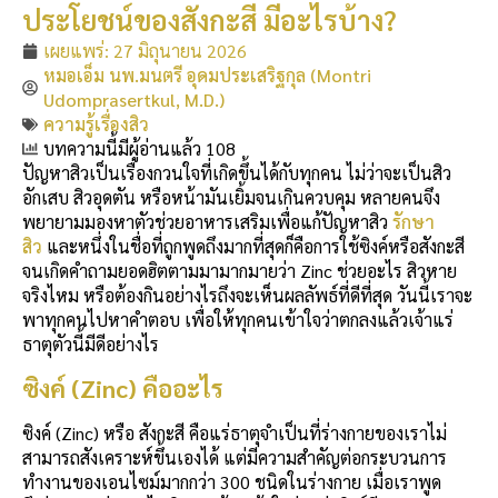
ประโยชน์ของสังกะสี มีอะไรบ้าง?
เผยแพร่:
27 มิถุนายน 2026
หมอเอ็ม นพ.มนตรี อุดมประเสริฐกุล (Montri
Udomprasertkul, M.D.)
ความรู้เรื่องสิว
บทความนี้มีผู้อ่านแล้ว 108
ปัญหาสิวเป็นเรื่องกวนใจที่เกิดขึ้นได้กับทุกคน ไม่ว่าจะเป็นสิว
อักเสบ สิวอุดตัน หรือหน้ามันเยิ้มจนเกินควบคุม หลายคนจึง
พยายามมองหาตัวช่วยอาหารเสริมเพื่อแก้ปัญหาสิว
รักษา
สิว
และหนึ่งในชื่อที่ถูกพูดถึงมากที่สุดก็คือการใช้ซิงค์หรือสังกะสี
จนเกิดคำถามยอดฮิตตามมามากมายว่า Zinc ช่วยอะไร สิวหาย
จริงไหม หรือต้องกินอย่างไรถึงจะเห็นผลลัพธ์ที่ดีที่สุด วันนี้เราจะ
พาทุกคนไปหาคำตอบ เพื่อให้ทุกคนเข้าใจว่าตกลงแล้วเจ้าแร่
ธาตุตัวนี้มีดีอย่างไร
ซิงค์ (Zinc) คืออะไร
ซิงค์ (Zinc) หรือ สังกะสี คือแร่ธาตุจำเป็นที่ร่างกายของเราไม่
สามารถสังเคราะห์ขึ้นเองได้ แต่มีความสำคัญต่อกระบวนการ
ทำงานของเอนไซม์มากกว่า 300 ชนิดในร่างกาย เมื่อเราพูด