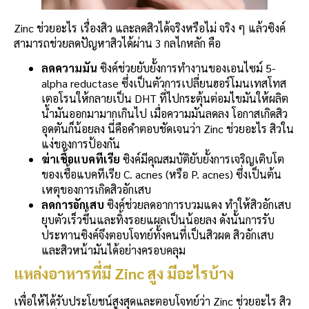
Zinc ช่วยอะไร เรื่องสิว และลดสิวได้จริงหรือไม่ จริง ๆ แล้วซิงค์
สามารถช่วยลดปัญหาสิวได้ผ่าน 3 กลไกหลัก คือ
ลดความมัน
ซิงค์ช่วยยับยั้งการทำงานของเอนไซม์ 5-
alpha reductase ซึ่งเป็นตัวการเปลี่ยนฮอร์โมนเทสโทส
เตอโรนให้กลายเป็น DHT ที่ไปกระตุ้นต่อมไขมันให้ผลิต
น้ำมันออกมามากเกินไป เมื่อความมันลดลง โอกาสเกิดสิว
อุดตันก็น้อยลง นี่คือคำตอบชัดเจนว่า Zinc ช่วยอะไร สิวใน
แง่ของการป้องกัน
ฆ่าเชื้อแบคทีเรีย
ซิงค์มีคุณสมบัติยับยั้งการเจริญเติบโต
ของเชื้อแบคทีเรีย C. acnes (หรือ P. acnes) ซึ่งเป็นต้น
เหตุของการเกิดสิวอักเสบ
ลดการอักเสบ
ซิงค์ช่วยลดอาการบวมแดง ทำให้สิวอักเสบ
ยุบตัวเร็วขึ้นและทิ้งรอยแผลเป็นน้อยลง ดังนั้นการรับ
ประทานซิงค์จึงตอบโจทย์ทั้งคนที่เป็นสิวผด สิวอักเสบ
และสิวหน้ามันได้อย่างครอบคลุม
แหล่งอาหารที่มี Zinc สูง มีอะไรบ้าง
เพื่อให้ได้รับประโยชน์สูงสุดและตอบโจทย์ว่า Zinc ช่วยอะไร สิว