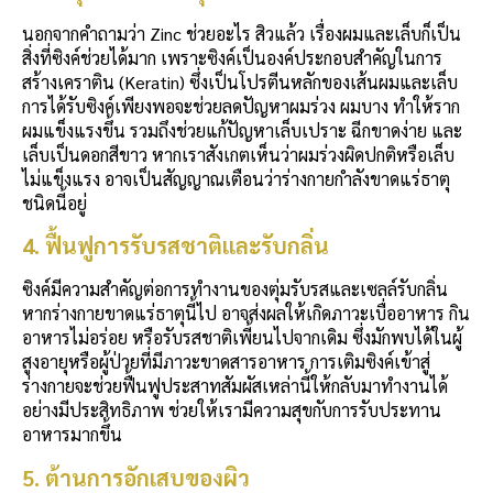
นอกจากคำถามว่า Zinc ช่วยอะไร สิวแล้ว เรื่องผมและเล็บก็เป็น
สิ่งที่ซิงค์ช่วยได้มาก เพราะซิงค์เป็นองค์ประกอบสำคัญในการ
สร้างเคราติน (Keratin) ซึ่งเป็นโปรตีนหลักของเส้นผมและเล็บ
การได้รับซิงค์เพียงพอจะช่วยลดปัญหาผมร่วง ผมบาง ทำให้ราก
ผมแข็งแรงขึ้น รวมถึงช่วยแก้ปัญหาเล็บเปราะ ฉีกขาดง่าย และ
เล็บเป็นดอกสีขาว หากเราสังเกตเห็นว่าผมร่วงผิดปกติหรือเล็บ
ไม่แข็งแรง อาจเป็นสัญญาณเตือนว่าร่างกายกำลังขาดแร่ธาตุ
ชนิดนี้อยู่
4. ฟื้นฟูการรับรสชาติและรับกลิ่น
ซิงค์มีความสำคัญต่อการทำงานของตุ่มรับรสและเซลล์รับกลิ่น
หากร่างกายขาดแร่ธาตุนี้ไป อาจส่งผลให้เกิดภาวะเบื่ออาหาร กิน
อาหารไม่อร่อย หรือรับรสชาติเพี้ยนไปจากเดิม ซึ่งมักพบได้ในผู้
สูงอายุหรือผู้ป่วยที่มีภาวะขาดสารอาหาร การเติมซิงค์เข้าสู่
ร่างกายจะช่วยฟื้นฟูประสาทสัมผัสเหล่านี้ให้กลับมาทำงานได้
อย่างมีประสิทธิภาพ ช่วยให้เรามีความสุขกับการรับประทาน
อาหารมากขึ้น
5. ต้านการอักเสบของผิว