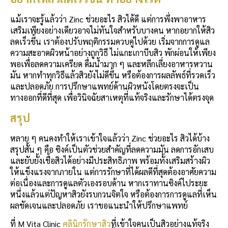
แม้เราจะรู้แล้วว่า Zinc ช่วยอะไร สิวได้ดี แต่การพึ่งพาอาหาร
เสริมเพียงอย่างเดียวอาจไม่ทันใจสำหรับบางคน หากอยากให้สิว
ลดเร็วขึ้น เราต้องปรับพฤติกรรมควบคู่ไปด้วย เริ่มจากการดูแล
ความสะอาดผิวหน้าอย่างถูกวิธี ไม่แกะเกาบีบสิว พักผ่อนให้เพียง
พอเพื่อลดความเครียด ดื่มน้ำมาก ๆ และหลีกเลี่ยงอาหารหวาน
มัน หากทำทุกวิธีแล้วสิวยังไม่ดีขึ้น หรือต้องการผลลัพธ์ที่รวดเร็ว
และปลอดภัย การปรึกษาแพทย์ด้านผิวหนังโดยตรงจะเป็น
ทางออกที่ดีที่สุด เพื่อวินิจฉัยสาเหตุที่แท้จริงและรักษาได้ตรงจุด
สรุป
หลาย ๆ คนคงทำให้เราเข้าใจแล้วว่า Zinc ช่วยอะไร สิวได้บ้าง
สรุปสั้น ๆ คือ ซิงค์เป็นตัวช่วยสำคัญที่ลดความมัน ลดการอักเสบ
และยับยั้งเชื้อสิวได้อย่างมีประสิทธิภาพ พร้อมทั้งเสริมสร้างผิว
ให้แข็งแรงจากภายใน แต่การรักษาที่ได้ผลดีที่สุดต้องอาศัยความ
ต่อเนื่องและการดูแลตัวเองรอบด้าน หากเราทานซิงค์ไประยะ
หนึ่งแล้วแต่ปัญหาสิวยังรบกวนจิตใจ หรือต้องการการดูแลที่เห็น
ผลชัดเจนและปลอดภัย เราขอแนะนำให้ปรึกษาแพทย์
ที่ M Vita Clinic
คลินิกรักษาสิว
ที่เข้าใจคนเป็นสิวอย่างแท้จริง