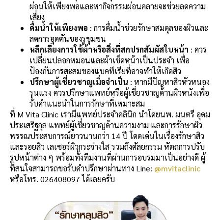
ผ่อนให้เพียงพอและหากิจกรรมผ่อนคลายจะช่วยลดความ
เสี่ยง
ดื่มน้ำให้เพียงพอ
: การดื่มน้ำช่วยรักษาสมดุลของผิวและ
ลดการอุดตันของรูขุมขน
หลีกเลี่ยงการใช้ผ้าหรือสิ่งที่สกปรกสัมผัสใบหน้า
: ควร
เปลี่ยนปลอกหมอนและผ้าเช็ดหน้าเป็นประจำ เพื่อ
ป้องกันการสะสมของแบคทีเรียที่อาจทำให้เกิดสิว
ปรึกษาผู้เชี่ยวชาญเมื่อจำเป็น
: หากมีปัญหาสิวหัวหนอง
รุนแรง ควรปรึกษาแพทย์หรือผู้เชี่ยวชาญด้านผิวหนังเพื่อ
รับคำแนะนำในการรักษาที่เหมาะสม
ที่ M Vita Clinic เรามีแพทย์ประจำคลินิก นำโดยนพ. มนตรี อุดม
ประเสริฐกุล แพทย์ผู้เชี่ยวชาญด้านความงาม และการรักษาผิว
พรรณประสบการณ์ยาวนานกว่า 14 ปี โดดเด่นในเรื่องรักษาสิว
และรอยสิว เลเซอร์ผิวกระจ่างใส รวมถึงศัลยกรรม หัตถการปรับ
รูปหน้าต่าง ๆ พร้อมทั้งทีมงานที่ผ่านการอบรมมาเป็นอย่างดี ผู้
ที่สนใจสามารถขอรับคำปรึกษาผ่านทาง Line:
@mvitaclinic
หรือโทร. 026408097 ได้เลยครับ