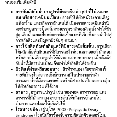
หนองเพิ่มเติมดังนี้
การสัมผัสกับน้ำประปาที่มีคลอรีน ค่า pH ที่ไม่เหมาะ
สม หรือสารเคมีปนเปื้อน
: อาจทำให้ผิวหนังระคายเคือง
แห้งกร้าน และเกิดการอักเสบได้ เนื่องจากสารเคมีเหล่านี้
จะทำลายเกราะป้องกันตามธรรมชาติของผิวหนัง ทำให้ผิว
สูญเสียน้ำและเสี่ยงต่อการติดเชื้อแบคทีเรีย ซึ่งอาจนำไปสู่
การเกิดสิวและปัญหาผิวอื่นๆ ตามมา
การใช้ผลิตภัณฑ์สกินแคร์ที่มีสารเคมีเข้มข้น
: การเลือก
ใช้ผลิตภัณฑ์สกินแคร์ที่มีสารเคมี เช่น แอลกอฮอล์ น้ำหอม
หรือสารกันเสีย อาจทำให้ผิวของเราบอบบางลง เมื่อสัมผัส
กับน้ำที่มีสารปนเปื้อน ก็จะทำให้เกิดสิวได้ง่ายขึ้น
ผิวที่แพ้ง่ายหรือบอบบาง
: สิวหัวหนอง เกิดจากผิวแพ้
ง่ายที่มักจะไวต่อการสัมผัสสารเคมีในน้ำมากกว่าผิว
ธรรมดา น้ำที่มีความกระด้างหรือมีสารปนเปื้อนจะกระตุ้น
ให้ผิวเกิดอาการแพ้ได้ง่าย
อาหาร
: อาหารแปรรูป เช่น ของทอด อาหารขยะ และ
อาหารที่มีน้ำตาลสูง อาจกระตุ้นให้เกิดการอักเสบใน
ร่างกาย และส่งผลให้เกิดสิวได้
โรคบางชนิด
: เช่น โรค PCOS (Polycystic Ovary
Syndrome) โรคนี้เกี่ยวข้องกับความผิดปกติของฮอร์โมน