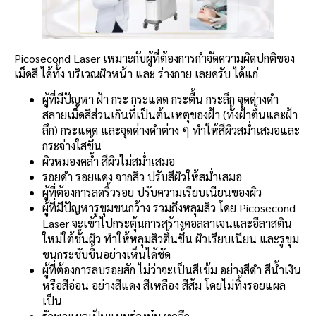
Picosecond Laser เหมาะกับผู้ที่ต้องการกำจัดความผิดปกติของ
เม็ดสี ได้ทั้ง บริเวณผิวหน้า และ ร่างกาย เลยครับ ได้แก่
ผู้ที่มีปัญหา ฝ้า กระ กระแดด กระตื้น กระลึก จุดด่างดำ
สลายเม็ดสีส่วนเกินที่เป็นต้นเหตุของฝ้า (ทั้งฝ้าตื้นและฝ้า
ลึก) กระแดด และจุดด่างดำต่าง ๆ ทำให้สีผิวสม่ำเสมอและ
กระจ่างใสขึ้น
ผิวหมองคล้ำ สีผิวไม่สม่ำเสมอ
รอยดำ รอยแดง จากสิว ปรับสีผิวให้สม่ำเสมอ
ผู้ที่ต้องการลดริ้วรอย ปรับความเรียบเนียนของผิว
ผู้ที่มีปัญหารูขุมขนกว้าง รวมถึงหลุมสิว โดย Picosecond
Laser จะเข้าไปกระตุ้นการสร้างคอลลาเจนและอีลาสติน
ใหม่ใต้ชั้นผิว ทำให้หลุมสิวตื้นขึ้น ผิวเรียบเนียน และรูขุม
ขนกระชับขึ้นอย่างเห็นได้ชัด
ผู้ที่ต้องการลบรอยสัก ไม่ว่าจะเป็นสีเข้ม อย่างสีดำ สีน้ำเงิน
หรือสีอ่อน อย่างสีแดง สีเหลือง สีส้ม โดยไม่ทิ้งรอยแผล
เป็น