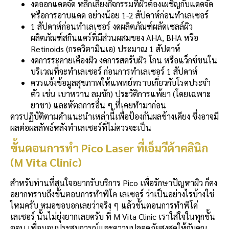
งดออกแดดจัด หลีกเลี่ยงกิจกรรมที่ผิวต้องเผชิญกับแดดจัด
หรือการอาบแดด อย่างน้อย 1-2 สัปดาห์ก่อนทำเลเซอร์
1 สัปดาห์ก่อนทำเลเซอร์ งดผลิตภัณฑ์ผลัดเซลล์ผิว
ผลิตภัณฑ์สกินแคร์ที่มีส่วนผสมของ AHA, BHA หรือ
Retinoids (กรดวิตามินเอ) ประมาณ 1 สัปดาห์
งดการระคายเคืองผิว งดการสครับผิว โกน หรือแว็กซ์ขนใน
บริเวณที่จะทำเลเซอร์ ก่อนการทำเลเซอร์ 1 สัปดาห์
ควรแจ้งข้อมูลสุขภาพให้แพทย์ทราบเกี่ยวกับโรคประจำ
ตัว เช่น เบาหวาน ลมชัก) ประวัติการแพ้ยา (โดยเฉพาะ
ยาชา) และหัตถการอื่น ๆ ที่เคยทำมาก่อน
ควรปฏิบัติตามคำแนะนำเหล่านี้เพื่อป้องกันผลข้างเคียง ซึ่งอาจมี
ผลต่อผลลัพธ์หลังทำเลเซอร์ที่ไม่ควรจะเป็น
ขั้นตอนการทำ Pico Laser ที่เอ็มวีต้าคลินิก
(M Vita Clinic)
สำหรับท่านที่สนใจอยากรับบริการ Pico เพื่อรักษาปัญหาผิว ก็คง
อยากทราบถึงขั้นตอนการทำพิโค เลเซอร์ ว่าเป็นอย่างไรบ้างใช่
ไหมครับ หมอขอบอกเลยว่าจริง ๆ แล้วขั้นตอนการทำพิโค่
เลเซอร์ นั้นไม่ยุ่งยากเลยครับ ที่ M Vita Clinic เราใส่ใจในทุกขั้น
ตอน เพื่อมอบประสบการณ์และความปลอดภัยสูงสุดให้กับคุณ