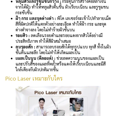
หลุมสิวและรูขุมขนกว้าง :
กระตุ้นการสร้างคอลลาเจน
จากใต้ผิว ทำให้หลุมสิวตื้นขึ้น ผิวเรียบเนียน และรูขุมขน
กระชับขึ้น
ฝ้า กระ และจุดด่างดำ :
พิโค เลเซอร์จะเข้าไปทำลายเม็ด
สีที่ผิดปกติให้แตกตัวอย่างละเอียด ทำให้ฝ้า กระ และจุด
ด่างดำจางลง โดยไม่ทำร้ายผิวชั้นบน
รอยสิว :
ลดเลือนรอยดำและรอยแดงจากสิวได้อย่างมี
ประสิทธิภาพ ทำให้สีผิวสม่ำเสมอ
ลบรอยสัก :
สามารถลบรอยสักได้ทุกรูปแบบ ทุกสี ทั้งในผิว
ชั้นตื้นและลึก โดยไม่ทำให้เกิดแผลเป็น
แผลเป็นนูน (คีลอยด์) :
ช่วยลดความนูนของแผลเป็น
และปรับสีของแผลที่คล้ำหรือแดงให้เรียบเนียนและมีสี
ใกล้เคียงกับผิวปกติมากขึ้น
Pico Laser เหมาะกับใคร