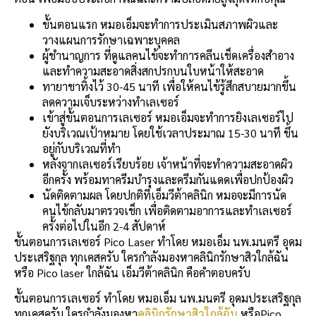
ขั้นตอนแรก หมอเอ็มจะทำการประเมินสภาพผิวและ
วางแผนการรักษาเฉพาะบุคคล
ผู้ชำนาญการ ที่ดูแลคนไข้จะทำการคลีนเช็ดเครื่องสำอาง
และทำความสะอาดสิ่งสกปรกบนใบหน้าให้สะอาด
ทายาชาทิ้งไว้ 30-45 นาที เพื่อให้คนไข้รู้สึกสบายมากขึ้น
ลดความเจ็บระหว่างทำเลเซอร์
เข้าสู่ขั้นตอนการเลเซอร์ หมอเอ็มจะทำการยิงเลเซอร์ไป
ยังบริเวณเป้าหมาย โดยใช้เวลาประมาณ 15-30 นาที ขึ้น
อยู่กับบริเวณที่ทำ
หลังจากเลเซอร์เรียบร้อย เจ้าหน้าที่จะทำความสะอาดผิว
อีกครั้ง พร้อมทาครีมบำรุงและครีมกันแดดเพื่อปกป้องผิว
นัดติดตามผล โดยปกติที่เอ็มวีต้าคลินิก หมอจะมีการนัด
คนไข้กลับมาตรวจเช็ก เพื่อติดตามอาการและทำเลเซอร์
ครั้งต่อไปในอีก 2-4 สัปดาห์
ขั้นตอนการเลเซอร์ Pico Laser ทำโดย หมอเอ็ม นพ.มนตรี อุดม
ประเสริฐกุล ทุกเคสครับ ใครกำลังมองหาคลินิกรักษาสิวใกล้ฉัน
หรือ Pico laser ใกล้ฉัน เอ็มวีต้าคลินิก คือคำตอบครับ
ขั้นตอนการเลเซอร์ ทำโดย หมอเอ็ม นพ.มนตรี อุดมประเสริฐกุล
ทุกเคสครับ ใครกำลังมองหา
คลินิกรักษาสิวใกล้ฉัน
หรือPico