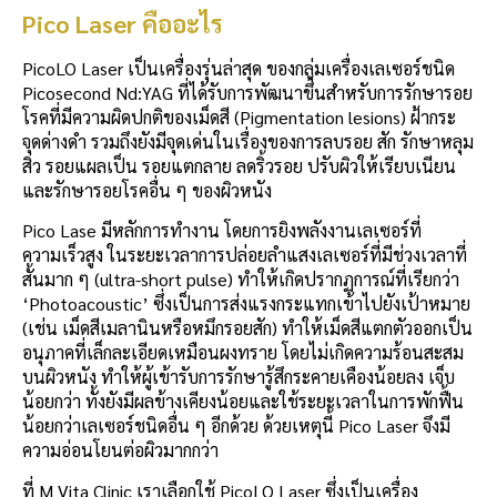
Pico Laser คืออะไร
PicoLO Laser เป็นเครื่องรุ่นล่าสุด ของกลุ่มเครื่องเลเซอร์ชนิด
Picosecond Nd:YAG ที่ได้รับการพัฒนาขึ้นสำหรับการรักษารอย
โรคที่มีความผิดปกติของเม็ดสี (Pigmentation lesions) ฝ้ากระ
จุดด่างดํา รวมถึงยังมีจุดเด่นในเรื่องของการลบรอย สัก รักษาหลุม
สิว รอยแผลเป็น รอยแตกลาย ลดริ้วรอย ปรับผิวให้เรียบเนียน
และรักษารอยโรคอื่น ๆ ของผิวหนัง
Pico Lase มีหลักการทำงาน โดยการยิงพลังงานเลเซอร์ที่
ความเร็วสูง ในระยะเวลาการปล่อยลำแสงเลเซอร์ที่มีช่วงเวลาที่
สั้นมาก ๆ (ultra-short pulse) ทำให้เกิดปรากฏการณ์ที่เรียกว่า
‘Photoacoustic’ ซึ่งเป็นการส่งแรงกระแทกเข้าไปยังเป้าหมาย
(เช่น เม็ดสีเมลานินหรือหมึกรอยสัก) ทำให้เม็ดสีแตกตัวออกเป็น
อนุภาคที่เล็กละเอียดเหมือนผงทราย โดยไม่เกิดความร้อนสะสม
บนผิวหนัง ทำให้ผู้เข้ารับการรักษารู้สึกระคายเคืองน้อยลง เจ็บ
น้อยกว่า ทั้งยังมีผลข้างเคียงน้อยและใช้ระยะเวลาในการพักฟื้น
น้อยกว่าเลเซอร์ชนิดอื่น ๆ อีกด้วย ด้วยเหตุนี้ Pico Laser จึงมี
ความอ่อนโยนต่อผิวมากกว่า
ที่ M Vita Clinic เราเลือกใช้ PicoLO Laser ซึ่งเป็นเครื่อง