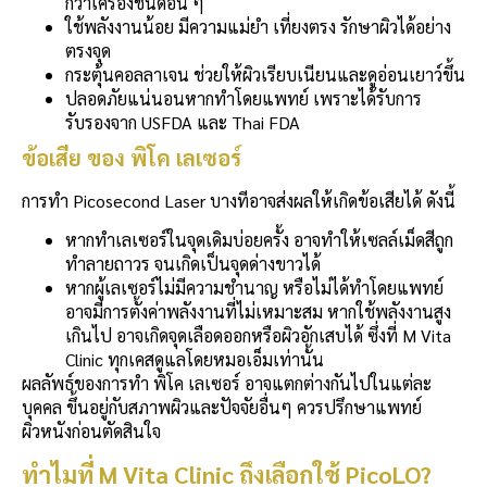
กว่าเครื่องชนิดอื่น ๆ
ใช้พลังงานน้อย มีความแม่ยำ เที่ยงตรง รักษาผิวได้อย่าง
ตรงจุด
กระตุ้นคอลลาเจน ช่วยให้ผิวเรียบเนียนและดูอ่อนเยาว์ขึ้น
ปลอดภัยแน่นอนหากทำโดยแพทย์ เพราะได้รับการ
รับรองจาก USFDA และ Thai FDA
ข้อเสีย ของ พิโค เลเซอร์
การทำ Picosecond Laser บางทีอาจส่งผลให้เกิดข้อเสียได้ ดังนี้
หากทำเลเซอร์ในจุดเดิมบ่อยครั้ง อาจทำให้เซลล์เม็ดสีถูก
ทำลายถาวร จนเกิดเป็นจุดด่างขาวได้
หากผู้เลเซอร์ไม่มีความชำนาญ หรือไม่ได้ทำโดยแพทย์
อาจมีการตั้งค่าพลังงานที่ไม่เหมาะสม หากใช้พลังงานสูง
เกินไป อาจเกิดจุดเลือดออกหรือผิวอักเสบได้ ซึ่งที่ M Vita
Clinic ทุกเคสดูแลโดยหมอเอ็มเท่านั้น
ผลลัพธ์ของการทำ พิโค เลเซอร์ อาจแตกต่างกันไปในแต่ละ
บุคคล ขึ้นอยู่กับสภาพผิวและปัจจัยอื่นๆ ควรปรึกษาแพทย์
ผิวหนังก่อนตัดสินใจ
ทำไมที่ M Vita Clinic ถึงเลือกใช้ PicoLO?