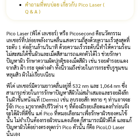
คำถามที่พบบ่อย เกี่ยวกับ Pico Laser (
Q & A )
Pico Laser (พิโค่ เลเซอร์) หรือ Picosecond คือนวัตกรรม
เลเซอร์ที่ปล่อยพลังงานคลื่นแสงความถี่สูงด้วยความเร็วสูงสุดที่
ระดับ 1 ต่อล้านล้านวินาที ด้วยความเร็วระดับนี้ทำให้ความร้อน
ไม่สะสมใต้ชั้นผิวและเม็ดสีสามารถแตกตัวได้ไว ช่วยรักษา
ปัญหาผิว รักษาความผิดปกติของเม็ดสีผิว เช่น รอยดำรอยแดง
จากสิว ฝ้า กระ จุดด่างดำ ทั้งนี้รวมถึงช่วยในการกระชับรูขุมขน
หลุมสิว ผิวไม่เรียบเนียน
พิโค่ เลเซอร์มีความยาวคลื่นอยู่ที่ 532 nm และ 1,064 nm ซึ่ง
สามารถช่วยในการรักษาปัญหาสีผิวไม่สม่ำเสมอและรอยฝังลึก
ในผิวชั้นหนังแท้ (Dermis) เช่น ลบรอยสัก หลาย ๆ ท่านอาจจะ
รู้จัก Pico มาจากคลิปรีวิวต่าง ๆ ที่ต้องมีรอยเลือดแดงก่ำก่อนจึง
จะได้ผิวที่ดีขึ้น แต่ Pico ที่หมอเลือกมาเพื่อรักษาผิวของคนไข้
นั้น ไม่จำเป็นต้องกรอผิวจนแดงเลือด ก็สามารถมีผิวดีได้ และแก้
ปัญหาผิวได้อย่างตรงจุดกว่า Pico ตัวนั้น ก็คือ PicoLO Laser
นั่นเอง