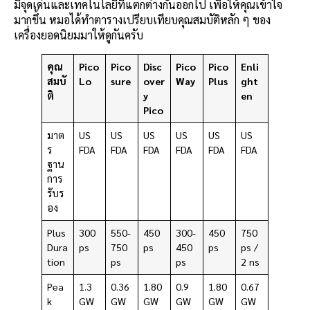
มีจุดเด่นและเทคโนโลยีที่แตกต่างกันออกไป เพื่อให้คุณเข้าใจ
มากขึ้น หมอได้ทำตารางเปรียบเทียบคุณสมบัติหลัก ๆ ของ
เครื่องยอดนิยมมาให้ดูกันครับ
คุณ
Pico
Pico
Disc
Pico
Pico
Enli
สมบั
Lo
sure
over
Way
Plus
ght
ติ
y
en
Pico
มาต
US
US
US
US
US
US
ร
FDA
FDA
FDA
FDA
FDA
FDA
ฐาน
การ
รับร
อง
Plus
300
550-
450
300-
450
750
Dura
ps
750
ps
450
ps
ps /
tion
ps
ps
2 ns
Pea
1.3
0.36
1.80
0.9
1.80
0.67
k
GW
GW
GW
GW
GW
GW