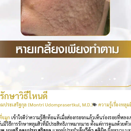
รักษาวิธีไหนดี
ดมประเสริฐกุล (Montri Udomprasertkul, M.D.)
ความรู้เรื่องหลุม
ี่จมูก
เข้าใจดีว่าความรู้สึกท้อแท้เมื่อส่องกระจกแล้วเห็นร่องรอยที่หลงเ
ันมีวิธีการรักษาหลุมสิวที่มีประสิทธิภาพมากมาย ตั้งแต่การดูแลด้วยตัว
พ.มนตรี อุดมประเสริฐกุล
แพทย์ประจำ
เอ็มวีต้า คลินิก
จึงจะมาแน