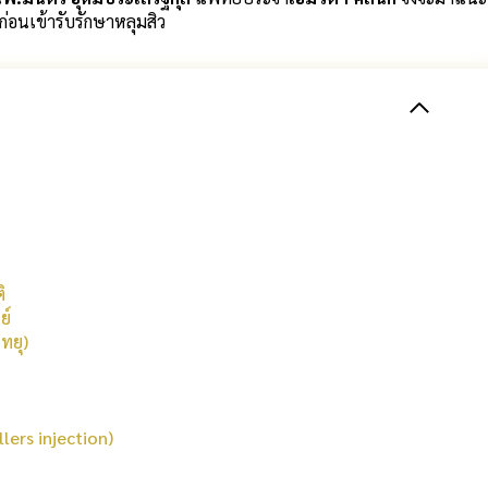
จก่อนเข้ารับรักษาหลุมสิว
ติ
ย์
ิทยุ)
llers injection)