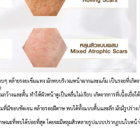
แคบๆ คล้ายรอยเข็มแทง มักพบบริเวณหน้าผากและแก้ม เป็นรอยที่เกิดจ
ก
ว้างและตื้น ทำให้ผิวหน้าดูเป็นคลื่นไม่เรียบ เกิดจากการที่เนื้อเยื่อใต้
ที่มีขอบชัดเจน คล้ายรอยฝีดาษ พบได้ทั้งแบบตื้นและลึก มักมีรูปร่างเ
ักษณะที่พบได้บ่อยที่สุด โดยจะมีหลุมสิวหลายรูปแบบปรากฏบนใบหน้