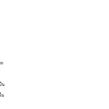
าก
ป็น
าใน