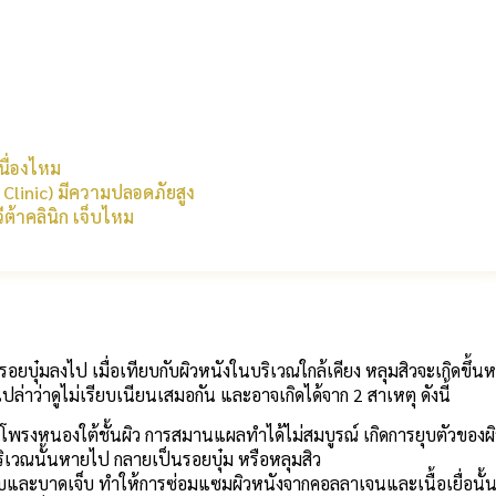
เนื่องไหม
ta Clinic) มีความปลอดภัยสูง
ีต้าคลินิก เจ็บไหม
อยบุ๋มลงไป เมื่อเทียบกับผิวหนังในบริเวณใกล้เคียง หลุมสิวจะเกิดขึ้นห
ล่าว่าดูไม่เรียบเนียนเสมอกัน และอาจเกิดได้จาก 2 สาเหตุ ดังนี้
กิดโพรงหนองใต้ชั้นผิว การสมานแผลทำได้ไม่สมบูรณ์ เกิดการยุบตัวของผ
้อบริเวณนั้นหายไป กลายเป็นรอยบุ๋ม หรือหลุมสิว
ักเสบและบาดเจ็บ ทำให้การซ่อมแซมผิวหนังจากคอลลาเจนและเนื้อเยื่อนั้