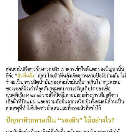
ก่อนจะไปถึงการรักษารอยสิว เราควรเข้าใจต้นตอของปัญหานั่น
ก็คือ “
สิวที่หลัง
” ก่อน โดยสิวที่หลังเกิดจากหลายปัจจัยร่วมกัน ไม่
ว่าจะเป็นการผลิตน้ำมันของต่อมไขมันที่มากเกินไป การสะสม
ของเซลล์ผิวเก่าที่อุดตันรูขุมขน การเจริญเติบโตของเชื้อ
แบคทีเรีย P.acnes รวมถึงปัจจัยภายนอกอย่างการเสียดสีจาก
เสื้อผ้าที่รัดแน่น และความอับชื้นจากเหงื่อ ซึ่งทั้งหมดนี้ล้วนเป็น
สาเหตุที่ทำให้เกิดการอักเสบและทิ้งรอยสิวที่หลังไว้
ปัญหาสิวกลายเป็น “รอยสิว” ได้อย่างไร?
รอยสิวที่หลัง คือผลลัพธ์ที่เกิดขึ้นหลังจาก การอักเสบของสิวได้