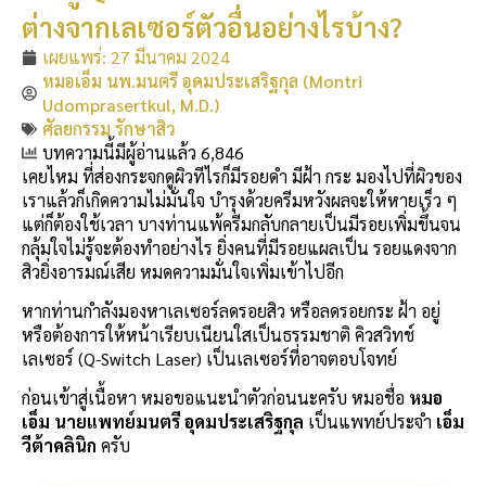
ต่างจากเลเซอร์ตัวอื่นอย่างไรบ้าง?
เผยแพร่:
27 มีนาคม 2024
หมอเอ็ม นพ.มนตรี อุดมประเสริฐกุล (Montri
Udomprasertkul, M.D.)
ศัลยกรรม รักษาสิว
บทความนี้มีผู้อ่านแล้ว 6,846
เคยไหม ที่ส่องกระจกดูผิวทีไรก็มีรอยดำ มีฝ้า กระ มองไปที่ผิวของ
เราแล้วก็เกิดความไม่มั่นใจ บำรุงด้วยครีมหวังผลจะให้หายเร็ว ๆ
แต่ก็ต้องใช้เวลา บางท่านแพ้ครีมกลับกลายเป็นมีรอยเพิ่มขึ้นจน
กลุ้มใจไม่รู้จะต้องทำอย่างไร ยิ่งคนที่มีรอยแผลเป็น รอยแดงจาก
สิวยิ่งอารมณ์เสีย หมดความมั่นใจเพิ่มเข้าไปอีก
หากท่านกำลังมองหาเลเซอร์ลดรอยสิว หรือลดรอยกระ ฝ้า อยู่
หรือต้องการให้หน้าเรียบเนียนใสเป็นธรรมชาติ คิวสวิทช์
เลเซอร์ (Q-Switch Laser) เป็นเลเซอร์ที่อาจตอบโจทย์
ก่อนเข้าสู่เนื้อหา หมอขอแนะนำตัวก่อนนะครับ หมอชื่อ
หมอ
เอ็ม นายแพทย์มนตรี อุดมประเสริฐกุล
เป็นแพทย์ประจำ
เอ็ม
วีต้าคลินิก
ครับ