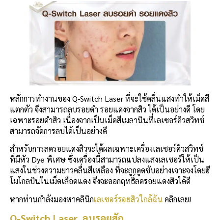
หลักการทำงานของ Q-Switch Laser ที่จะใช้คลื่นแสงทำให้เม็ดสี
แตกตัว จึงสามารถลบรอยดำ รอยแดงจากสิว ได้เป็นอย่างดี โดย
เฉพาะรอยดำสิว เนื่องจากเป็นเม็ดสีเมลานินที่เลเซอร์คิวสวิทช์
สามารถจัดการลบได้เป็นอย่างดี
สำหรับการลดรอยแดงสิวจะได้ผลเฉพาะเครื่องเลเซอร์คิวสวิทช์
ที่มีหัว Dye พิเศษ ซึ่งเครื่องนี้สามารถแปลงแสงเลเซอร์ให้เป็น
แสงในช่วงความยาวคลื่นสีเหลือง ที่จะถูกดูดซับอย่างเจาะจงโดยฮี
โมโกลบินในเม็ดเลือดแดง จึงจะออกฤทธิ์ลดรอยแดงสิวได้ดี
หากท่านกำลังมองหาคลินิก
เลเซอร์รอยสิวใกล้ฉัน
คลิกเลย!
Q-Switch Laser ลบรอยสัก