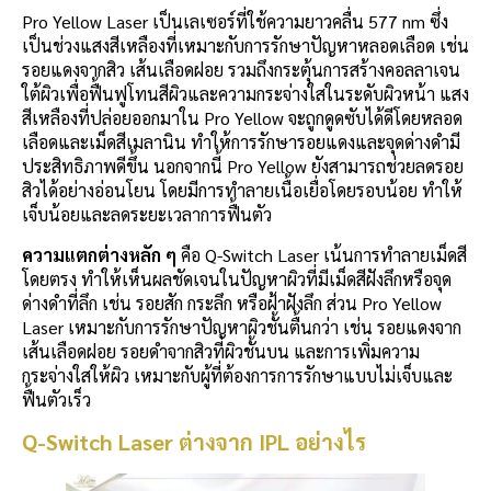
Pro Yellow Laser เป็นเลเซอร์ที่ใช้ความยาวคลื่น 577 nm ซึ่ง
เป็นช่วงแสงสีเหลืองที่เหมาะกับการรักษาปัญหาหลอดเลือด เช่น
รอยแดงจากสิว เส้นเลือดฝอย รวมถึงกระตุ้นการสร้างคอลลาเจน
ใต้ผิวเพื่อฟื้นฟูโทนสีผิวและความกระจ่างใสในระดับผิวหน้า แสง
สีเหลืองที่ปล่อยออกมาใน Pro Yellow จะถูกดูดซับได้ดีโดยหลอด
เลือดและเม็ดสีเมลานิน ทำให้การรักษารอยแดงและจุดด่างดำมี
ประสิทธิภาพดีขึ้น นอกจากนี้ Pro Yellow ยังสามารถช่วยลดรอย
สิวได้อย่างอ่อนโยน โดยมีการทำลายเนื้อเยื่อโดยรอบน้อย ทำให้
เจ็บน้อยและลดระยะเวลาการฟื้นตัว
ความแตกต่างหลัก ๆ
คือ Q-Switch Laser เน้นการทำลายเม็ดสี
โดยตรง ทำให้เห็นผลชัดเจนในปัญหาผิวที่มีเม็ดสีฝังลึกหรือจุด
ด่างดำที่ลึก เช่น รอยสัก กระลึก หรือฝ้าฝังลึก ส่วน Pro Yellow
Laser เหมาะกับการรักษาปัญหาผิวชั้นตื้นกว่า เช่น รอยแดงจาก
เส้นเลือดฝอย รอยดำจากสิวที่ผิวชั้นบน และการเพิ่มความ
กระจ่างใสให้ผิว เหมาะกับผู้ที่ต้องการการรักษาแบบไม่เจ็บและ
ฟื้นตัวเร็ว
Q-Switch Laser ต่างจาก IPL อย่างไร