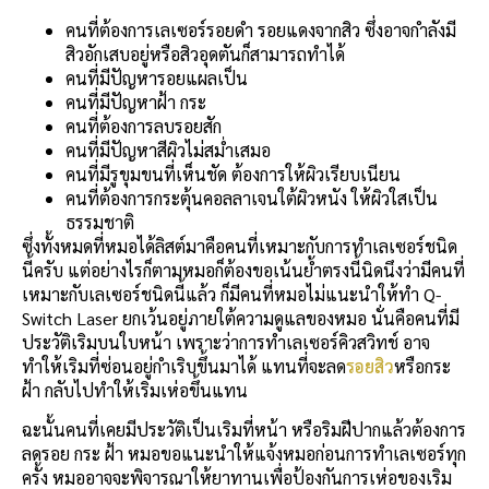
คนที่ต้องการเลเซอร์รอยดำ รอยแดงจากสิว ซึ่งอาจกำลังมี
สิวอักเสบอยู่หรือสิวอุดตันก็สามารถทำได้
คนที่มีปัญหารอยแผลเป็น
คนที่มีปัญหาฝ้า กระ
คนที่ต้องการลบรอยสัก
คนที่มีปัญหาสีผิวไม่สม่ำเสมอ
คนที่มีรูขุมขนที่เห็นชัด ต้องการให้ผิวเรียบเนียน
คนที่ต้องการกระตุ้นคอลลาเจนใต้ผิวหนัง ให้ผิวใสเป็น
ธรรมชาติ
ซึ่งทั้งหมดที่หมอได้ลิสต์มาคือคนที่เหมาะกับการทำเลเซอร์ชนิด
นี้ครับ แต่อย่างไรก็ตามหมอก็ต้องขอเน้นย้ำตรงนี้นิดนึงว่ามีคนที่
เหมาะกับเลเซอร์ชนิดนี้แล้ว ก็มีคนที่หมอไม่แนะนำให้ทำ Q-
Switch Laser ยกเว้นอยู่ภายใต้ความดูแลของหมอ นั่นคือคนที่มี
ประวัติเริมบนใบหน้า เพราะว่าการทำเลเซอร์คิวสวิทช์ อาจ
ทำให้เริมที่ซ่อนอยู่กำเริบขึ้นมาได้ แทนที่จะลด
รอยสิว
หรือกระ
ฝ้า กลับไปทำให้เริมเห่อขึ้นแทน
ฉะนั้นคนที่เคยมีประวัติเป็นเริมที่หน้า หรือริมฝีปากแล้วต้องการ
ลดรอย กระ ฝ้า หมอขอแนะนำให้แจ้งหมอก่อนการทำเลเซอร์ทุก
ครั้ง หมออาจจะพิจารณาให้ยาทานเพื่อป้องกันการเห่อของเริม