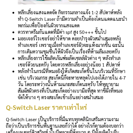
หลีกเลี่ยงแสงแดดจัด กิจกรรมกลางแจ้ง 1-2 สัปดาห์หลัง
ทำ Q-Switch Laser ถ้ามีความจำเป็นต้องโดนแดดแนะนำ
พกร่มเพื่อป้องกันผิวจากแสงแดด
ควรทาครีมกันแดดที่มีค่า spf สูง 50+++ ขึ้นไป
มอยเจอร์ไรเซอร์อย่าให้ขาด คอยบำรุงผิวสม่ำเสมอหลัง
ทำเลเซอร์ เพราะเมื่อทำเลเซอร์ผิวจะแห้งมากขึ้น ฉะนั้น
การเติมความชุมชื้นให้ผิวจึงเป็นเรื่องที่ห้ามลืมเลยครับ
หลีกเลี่ยงการใช้ผลิตภัณฑ์ผลัดเซลล์ผิวต่าง ๆ หลังทำเล
เซอร์ด้วยนะครับ โดยควรหลีกเลี่ยงอย่างน้อย 1 สัปดาห์
หลังทำในกรณีที่หมอยิงให้เกิดสะเก็ดขึ้นในบริเวณที่รักษา
เช่น บริเวณกระ สะเก็ดนี้ก็จะหายหลุดไปเองได้ภายใน 4-7
วัน โดยระหว่างนั้นห้ามแกะสะเก็ดนะครับ ให้พยายาม
สัมผัสผิวตรงที่เป็นสะเก็ดอย่างเบามือที่สุด ทาขี้ผึ้งที่หมอ
จัดให้บาง ๆ ตรงสะเก็ดเช้าเย็นอย่างสม่ำเสมอ
Q-Switch Laser ราคาเท่าไหร่
Q-Switch Laser เป็นบริการที่มีแทบทุกคลินิกเสริมความงาม
ถือว่าเป็นบริการขั้นพื้นฐานเลยก็ว่าได้ อย่างไรก็ตามต้องบอกว่า
เครื่องเลเซอร์คิวสวิทช์ นั้นมีหลายยี่ห้อมาก ๆ มีทั้งผลิตในจีน