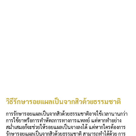
วิธีรักษารอยแผลเป็นจากสิวด้วยธรรมชาติ
การรักษารอยแผลเป็นจากสิวด้วยธรรมชาติอาจใช้เวลานานกว่า
การใช้ยาหรือการทำหัตถการทางการแพทย์ แต่หากทำอย่าง
สม่ำเสมอก็จะช่วยให้รอยแผลเป็นจางลงได้ แต่หากใครต้องการ
รักษารอยแผลเป็นจากสิวด้วยธรรมชาติ สามารถทำได้ด้วย การ