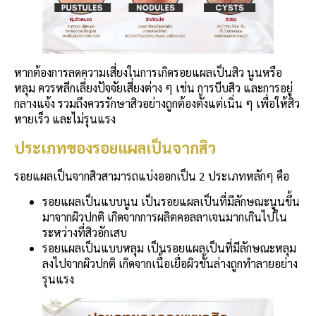
หากต้องการลดความเสี่ยงในการเกิดรอยแผลเป็นสิว นูนหรือ
หลุม ควรหลีกเลี่ยงปัจจัยเสี่ยงต่าง ๆ เช่น การบีบสิว และการอยู่
กลางแจ้ง รวมถึงควรรักษาสิวอย่างถูกต้องตั้งแต่เนิ่น ๆ เพื่อให้สิว
หายเร็ว และไม่รุนแรง
ประเภทของรอยแผลเป็นจากสิว
รอยแผลเป็นจากสิวสามารถแบ่งออกเป็น 2 ประเภทหลักๆ คือ
รอยแผลเป็นแบบนูน เป็นรอยแผลเป็นที่มีลักษณะนูนขึ้น
มาจากผิวปกติ เกิดจากการผลิตคอลลาเจนมากเกินไปใน
ระหว่างที่สิวอักเสบ
รอยแผลเป็นแบบหลุม เป็นรอยแผลเป็นที่มีลักษณะหลุม
ลงไปจากผิวปกติ เกิดจากเนื้อเยื่อผิวชั้นล่างถูกทำลายอย่าง
รุนแรง