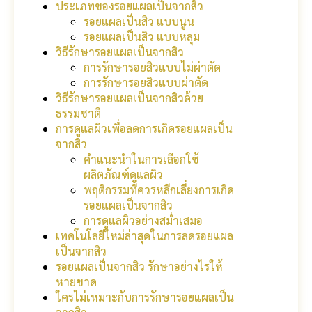
ประเภทของรอยแผลเป็นจากสิว
รอยแผลเป็นสิว แบบนูน
รอยแผลเป็นสิว แบบหลุม
วิธีรักษารอยแผลเป็นจากสิว
การรักษารอยสิวแบบไม่ผ่าตัด
การรักษารอยสิวแบบผ่าตัด
วิธีรักษารอยแผลเป็นจากสิวด้วย
ธรรมชาติ
การดูแลผิวเพื่อลดการเกิดรอยแผลเป็น
จากสิว
คำแนะนำในการเลือกใช้
ผลิตภัณฑ์ดูแลผิว
พฤติกรรมที่ควรหลีกเลี่ยงการเกิด
รอยแผลเป็นจากสิว
การดูแลผิวอย่างสม่ำเสมอ
เทคโนโลยีใหม่ล่าสุดในการลดรอยแผล
เป็นจากสิว
รอยแผลเป็นจากสิว รักษาอย่างไรให้
หายขาด
ใครไม่เหมาะกับการรักษารอยแผลเป็น