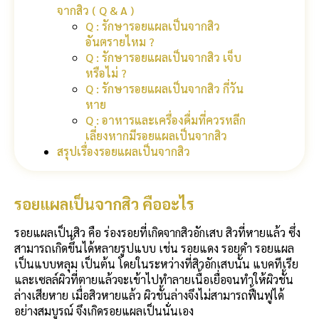
จากสิว ( Q & A )
Q : รักษารอยแผลเป็นจากสิว
อันตรายไหม ?
Q : รักษารอยแผลเป็นจากสิว เจ็บ
หรือไม่ ?
Q : รักษารอยแผลเป็นจากสิว กี่วัน
หาย
Q : อาหารและเครื่องดื่มที่ควรหลีก
เลี่ยงหากมีรอยแผลเป็นจากสิว
สรุปเรื่องรอยแผลเป็นจากสิว
รอยแผลเป็นจากสิว คืออะไร
รอยแผลเป็นสิว คือ ร่องรอยที่เกิดจากสิวอักเสบ สิวที่หายแล้ว ซึ่ง
สามารถเกิดขึ้นได้หลายรูปแบบ เช่น รอยแดง รอยดำ รอยแผล
เป็นแบบหลุม เป็นต้น โดยในระหว่างที่สิวอักเสบนั้น แบคทีเรีย
และเซลล์ผิวที่ตายแล้วจะเข้าไปทำลายเนื้อเยื่อจนทำให้ผิวชั้น
ล่างเสียหาย เมื่อสิวหายแล้ว ผิวชั้นล่างจึงไม่สามารถฟื้นฟูได้
อย่างสมบูรณ์ จึงเกิดรอยแผลเป็นนั่นเอง