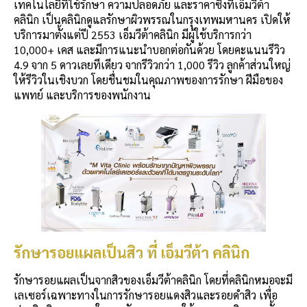
เทคโนโลยีที่ใช้รักษา ความปลอดภัย และราคาซึ่งที่เอ็มวีต้า
คลินิก เป็นคลินิกดูแลรักษาผิวพรรณในกรุงเทพมหานคร เปิดให้
บริการมาตั้งแต่ปี 2553 เอ็มวีต้าคลินิก มีผู้ใช้บริการกว่า
10,000+ เคส และมีการแนะนำบอกต่อกันด้วย โดยคะแนนรีวิว
4.9 จาก 5 ดาวเลยทีเดียว จากรีวิวกว่า 1,000 รีวิว ลูกค้าส่วนใหญ่
ให้รีวิวในเชิงบวก โดยชื่นชมในคุณภาพของการรักษา ฝีมือของ
แพทย์ และบริการของพนักงาน
รักษารอยแผลเป็นสิว ที่ เอ็มวีต้า คลินิก
รักษารอยแผลเป็นจากสิวของเอ็มวีต้าคลินิก โดยที่คลินิกหมอจะมี
เลเซอร์เฉพาะทางในการรักษารอยแดงสิวและรอยดำสิว เพื่อ