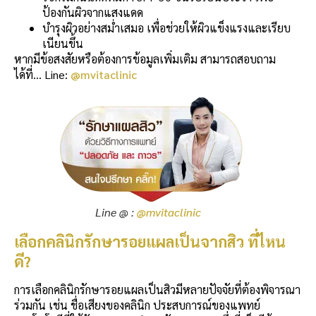
ป้องกันผิวจากแสงแดด
บำรุงผิวอย่างสม่ำเสมอ เพื่อช่วยให้ผิวแข็งแรงและเรียบ
เนียนขึ้น
หากมีข้อสงสัยหรือต้องการข้อมูลเพิ่มเติม สามารถสอบถาม
ได้ที่… Line:
@mvitaclinic
Line @ :
@mvitaclinic
เลือกคลินิกรักษารอยแผลเป็นจากสิว ที่ไหน
ดี?
การเลือกคลินิกรักษารอยแผลเป็นสิวมีหลายปัจจัยที่ต้องพิจารณา
ร่วมกัน เช่น ชื่อเสียงของคลินิก ประสบการณ์ของแพทย์