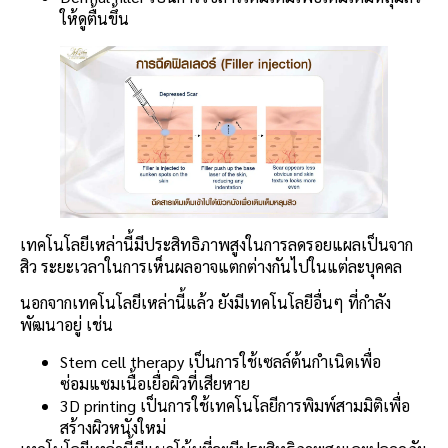
ให้ดูตื้นขึ้น
เทคโนโลยีเหล่านี้มีประสิทธิภาพสูงในการลดรอยแผลเป็นจาก
สิว ระยะเวลาในการเห็นผลอาจแตกต่างกันไปในแต่ละบุคคล
นอกจากเทคโนโลยีเหล่านี้แล้ว ยังมีเทคโนโลยีอื่นๆ ที่กำลัง
พัฒนาอยู่ เช่น
Stem cell therapy เป็นการใช้เซลล์ต้นกำเนิดเพื่อ
ซ่อมแซมเนื้อเยื่อผิวที่เสียหาย
3D printing เป็นการใช้เทคโนโลยีการพิมพ์สามมิติเพื่อ
สร้างผิวหนังใหม่