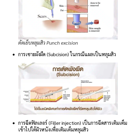
ตัดเย็บหลุมสิว Punch excision
การเซาะผังผืด (Subcision) ในกรณีแผลเป็นหลุมสิว
การฉีดฟิลเลอร์ (Filler injection) เป็นการฉีดสารเติมเต็ม
เข้าไปใต้ผิวหนังเพื่อเติมเต็มหลุมสิว