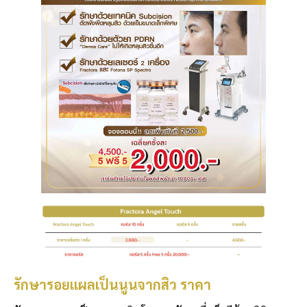
รักษารอยแผลเป็นนูนจากสิว ราคา