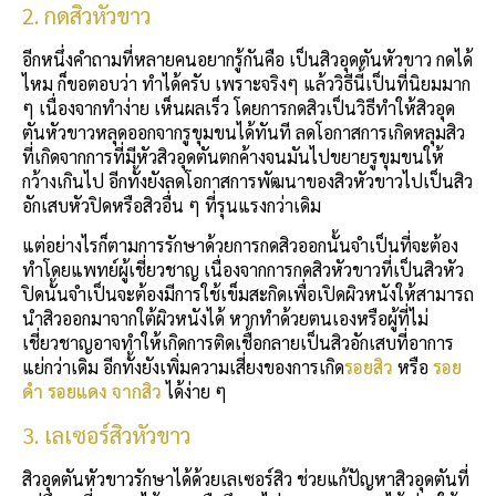
2. กดสิวหัวขาว
อีกหนึ่งคำถามที่หลายคนอยากรู้กันคือ เป็นสิวอุดตันหัวขาว กดได้
ไหม ก็ขอตอบว่า ทำได้ครับ เพราะจริงๆ แล้ววิธีนี้เป็นที่นิยมมาก
ๆ เนื่องจากทำง่าย เห็นผลเร็ว โดยการกดสิวเป็นวิธีทำให้สิวอุด
ตันหัวขาวหลุดออกจากรูขุมขนได้ทันที ลดโอกาสการเกิดหลุมสิว
ที่เกิดจากการที่มีหัวสิวอุดตันตกค้างจนมันไปขยายรูขุมขนให้
กว้างเกินไป อีกทั้งยังลดโอกาสการพัฒนาของสิวหัวขาวไปเป็นสิว
อักเสบหัวปิดหรือสิวอื่น ๆ ที่รุนแรงกว่าเดิม
แต่อย่างไรก็ตามการรักษาด้วยการกดสิวออกนั้นจำเป็นที่จะต้อง
ทำโดยแพทย์ผู้เชี่ยวชาญ เนื่องจากการกดสิวหัวขาวที่เป็นสิวหัว
ปิดนั้นจำเป็นจะต้องมีการใช้เข็มสะกิดเพื่อเปิดผิวหนังให้สามารถ
นำสิวออกมาจากใต้ผิวหนังได้ หากทำด้วยตนเองหรือผู้ที่ไม่
เชี่ยวชาญอาจทำให้เกิดการติดเชื้อกลายเป็นสิวอักเสบที่อาการ
แย่กว่าเดิม อีกทั้งยังเพิ่มความเสี่ยงของการเกิด
รอยสิว
หรือ
รอย
ดํา รอยแดง จากสิว
ได้ง่าย ๆ
3. เลเซอร์สิวหัวขาว
สิวอุดตันหัวขาวรักษาได้ด้วยเลเซอร์สิว ช่วยแก้ปัญหาสิวอุดตันที่