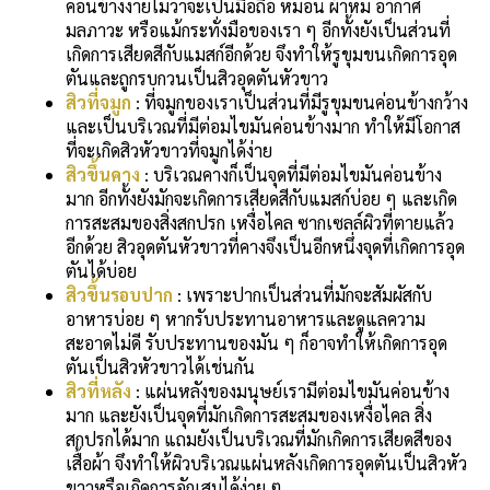
ค่อนข้างง่ายไม่ว่าจะเป็นมือถือ หมอน ผ้าห่ม อากาศ
มลภาวะ หรือแม้กระทั่งมือของเรา ๆ อีกทั้งยังเป็นส่วนที่
เกิดการเสียดสีกับแมสก์อีกด้วย จึงทำให้รูขุมขนเกิดการอุด
ตันและถูกรบกวนเป็นสิวอุดตันหัวขาว
สิวที่จมูก
: ที่จมูกของเราเป็นส่วนที่มีรูขุมขนค่อนข้างกว้าง
และเป็นบริเวณที่มีต่อมไขมันค่อนข้างมาก ทำให้มีโอกาส
ที่จะเกิดสิวหัวขาวที่จมูกได้ง่าย
สิวขึ้นคาง
: บริเวณคางก็เป็นจุดที่มีต่อมไขมันค่อนข้าง
มาก อีกทั้งยังมักจะเกิดการเสียดสีกับแมสก์บ่อย ๆ และเกิด
การสะสมของสิ่งสกปรก เหงื่อไคล ซากเซลล์ผิวที่ตายแล้ว
อีกด้วย สิวอุดตันหัวขาวที่คางจึงเป็นอีกหนึ่งจุดที่เกิดการอุด
ตันได้บ่อย
สิวขึ้นรอบปาก
: เพราะปากเป็นส่วนที่มักจะสัมผัสกับ
อาหารบ่อย ๆ หากรับประทานอาหารและดูแลความ
สะอาดไม่ดี รับประทานของมัน ๆ ก็อาจทำให้เกิดการอุด
ตันเป็นสิวหัวขาวได้เช่นกัน
สิวที่หลัง
: แผ่นหลังของมนุษย์เรามีต่อมไขมันค่อนข้าง
มาก และยังเป็นจุดที่มักเกิดการสะสมของเหงื่อไคล สิ่ง
สกปรกได้มาก แถมยังเป็นบริเวณที่มักเกิดการเสียดสีของ
เสื้อผ้า จึงทำให้ผิวบริเวณแผ่นหลังเกิดการอุดตันเป็นสิวหัว
ขาวหรือเกิดการอักเสบได้ง่าย ๆ