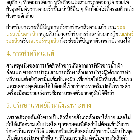
อยู่ลึก ๆ ที่กดออกได้ยาก หรือลึกจนไม่สามารถกดออกได้ ช่วยให้
สิวอุดตันหัวขาวหายเร็วขึ้นกว่าวิธีอื่น ๆ อีกทั้งยังไม่ทิ้งรอยสิวหลัง
สิวหายอีกด้วย
สำหรับบางรายที่มีปัญหาหลังจากรักษาสิวหายแล้ว เช่น
รอย
แผลเป็นจากสิว
หลุมสิว ก็อาจเข้ารับการรักษาด้วยการใช้
เลเซอร์
รอยสิว
หรือ
เลเซอร์หลุมสิว
ก็จะช่วยให้ปัญหาผิวเหล่านี้ลดลงได้
4. การทำทรีทเมนต์
สาเหตุหนึ่งของการเกิดสิวหัวขาวเกิดจากการที่ผิวขาวน้ำ ผิว
อ่อนแอ ขาดการบำรุง สามารถรักษาด้วยการบำรุงผิวด้วยการทำ
ทรีทเมนต์ผลักวิตามินเข้มข้นลงผิว เพื่อช่วยให้ผิวฟื้นฟูแข็งแรง
และลดการอุดตันลงได้ ให้ผลที่เร็วกว่าการทาครีมปกติเพราะตัว
เครื่องมือจะช่วยเร่งการซึมซาบของตัวยาลงสู่ผิวได้ดีกว่า
5. ปรึกษาแพทย์ผิวหนังเฉพาะทาง
เพราะสิวอุดตันหัวขาวเป็นสิวที่อาจสังเกตด้วยตาได้ยาก และไม่
ก่อให้เกิดความเจ็บปวดใด ๆ หลายคนจึงคิดว่าไม่ต้องเข้ารับการ
รักษากับแพทย์ก็ได้ แต่แท้จริงแล้วสิวอุดตันหัวขาวนั้นมักเป็นจุด
เริ่มต้นของปัญหาสิวอื่น ๆ ที่ใหญ่กว่าเดิม ดังนั้นหากเกิดสิวหัว