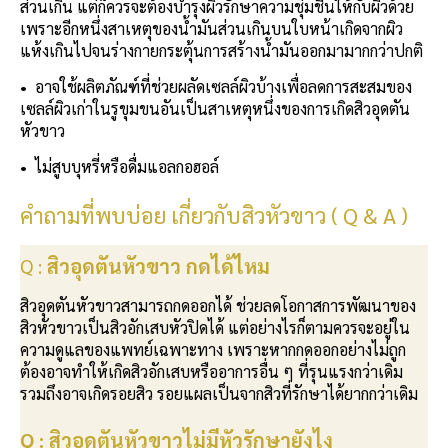
ส่วนเกิน แต่ก็ควรจะต้องบำรุงผิวรักษาความชุ่มชื้นให้กับผิวด้วย
เพราะอีกหนึ่งสาเหตุของน้ำมันส่วนเกินบนใบหน้าเกิดจากผิว
แห้งเกินไปจนร่างกายกระตุ้นการสร้างน้ำมันออกมามากกว่าปกติ
•
อาจใช้ผลิตภัณฑ์ที่ช่วยผลัดเซลล์ผิวบ้างเพื่อลดการสะสมของ
เซลล์ผิวเก่าในรูขุมขนอันเป็นสาเหตุหนึ่งของการเกิดสิวอุดตัน
หัวขาว
•
ไม่สูบบุหรี่หรือดื่มแอลกอฮอล์
คำถามที่พบบ่อย เกี่ยวกับสิวหัวขาว ( Q & A )
Q :
สิวอุดตันหัวขาว กดได้ไหม
สิวอุดตันหัวขาวสามารถกดออกได้ ช่วยลดโอกาสการพัฒนาของ
สิวหัวขาวเป็นสิวอักเสบหัวปิดได้ แต่อย่างไรก็ตามควรจะอยู่ใน
ความดูแลของแพทย์เฉพาะทาง เพราะหากกดออกอย่างไม่ถูก
ต้องอาจทำให้เกิดสิวอักเสบหรืออาการอื่น ๆ ที่รุนแรงกว่าเดิม
รวมถึงอาจเกิดรอยสิว รอยแผลเป็นจากสิวที่รักษาได้ยากกว่าเดิม
Q : สิวอุดตันหัวขาวไม่มีหัวรักษายังไง