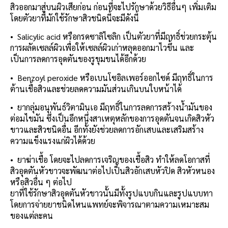
สิวออกมาสู่บนผิวเสียก่อน ก่อนที่จะไปรักษาด้วยวิธีอื่นๆ เพิ่มเติม
โดยตัวยาที่มักใช้รักษาสิวชนิดนี้จะมีดังนี้
• Salicylic acid หรือกรดซาลิไซลิก เป็นตัวยาที่มีฤทธิ์ช่วยกระตุ้น
การผลัดเซลล์ผิวเพื่อให้เซลล์ผิวเก่าหลุดออกมาไวขึ้น และ
เป็นการลดการอุดตันของรูขุมขนได้อีกด้วย
• Benzoyl peroxide หรือเบนโซอิลเพอร์ออกไซด์ มีฤทธิ์ในการ
ต้านเชื้อสิวและช่วยลดความมันส่วนเกินบนใบหน้าได้
• ยากลุ่มอนุพันธ์วิตามินเอ มีฤทธิ์ในการลดการสร้างน้ำมันของ
ต่อมไขมัน ซึ่งเป็นอีกหนึ่งสาเหตุหลักของการอุดตันจนเกิดสิวหัว
ขาวและสิวชนิดอื่น อีกทั้งยังช่วยลดการอักเสบและเสริมสร้าง
ความแข็งแรงแก่ผิวได้ด้วย
• ยาฆ่าเชื้อ โดยจะไปลดการเจริญของเชื้อสิว ทำให้ลดโอกาสที่
สิวอุดตันหัวขาวจะพัฒนาต่อไปเป็นสิวอักเสบหัวปิด สิวหัวหนอง
หรือสิวอื่น ๆ ต่อไป
ยาที่ใช้รักษาสิวอุดตันหัวขาวนั้นมีทั้งรูปแบบกินและรูปแบบทา
โดยการจ่ายยาชนิดไหนแพทย์จะพิจารณาตามความเหมาะสม
ของแต่ละคน