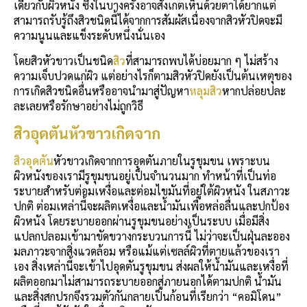
เดียวกับผิวหนัง ซึ่งในบางครั้งอาจสังเกตเห็นด้วยตาได้ยากแต่
สามารถรับรู้ถึงสิวชนิดนี้ได้จากการสัมผัสเนื่องจากสิวหัวปิดจะมี
ความนูนและแข็งระดับหนึ่งนั่นเอง
โดยสิวหัวขาวเป็นชนิด
สิว
ที่สามารถพบได้บ่อยมาก ๆ ไม่สร้าง
ความเจ็บปวดแก่ผิว แต่อย่างไรก็ตามสิวหัวปิดยังเป็นต้นเหตุของ
การเกิดสิวชนิดอื่นหรืออาจนำมาสู่ปัญหา
หลุมสิว
หากปล่อยปละ
ละเลยหรือรักษาอย่างไม่ถูกวิธี
สิวอุดตันหัวขาวเกิดจาก
สิวอุดตัน
หัวขาวเกิดจากการอุดตันภายในรูขุมขน เพราะบน
ผิวหนังของเรามีรูขุมขนอยู่เป็นจำนวนมาก ทำหน้าที่เป็นท่อ
ระบายสำหรับต่อมเหงื่อและต่อมไขมันที่อยู่ใต้ผิวหนัง ในสภาวะ
ปกติ ต่อมเหล่านี้จะผลิตเหงื่อและน้ำมันเพื่อหล่อลื่นและปกป้อง
ผิวหนัง โดยระบายออกผ่านรูขุมขนอย่างเป็นระบบ เมื่อมีสิ่ง
แปลกปลอมเข้ามาขัดขวางกระบวนการนี้ ไม่ว่าจะเป็นฝุ่นละออง
มลภาวะจากสิ่งแวดล้อม หรือแม้แต่เซลล์ผิวที่ตายแล้วของเรา
เอง สิ่งเหล่านี้จะเข้าไปอุดตันรูขุมขน ส่งผลให้น้ำมันและเหงื่อที่
ผลิตออกมาไม่สามารถระบายออกสู่ภายนอกได้ตามปกติ น้ำมัน
และสิ่งสกปรกจึงรวมตัวกันกลายเป็นก้อนที่เรียกว่า “คอมิโดน”