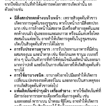
จากปัจจัยภายในที่ทำได้แค่การลดโอกาสการเกิดเท่านั้น ยก
ตัวอย่างเช่น
มีสิ่งสกปรกตกค้างบนใบหน้า
: เพราะสิวอุดตันหัวขาว
เกิดจากการอุดตันของรูขุมขน หากใบหน้าเรามีสิ่งสกปรก
มาก เช่น การล้างหน้าไม่สะอาด มีเครื่องสำอางอุดตันและ
ตกค้างบนผิว ฝุ่นละอองและมลภาวะ หรือแม้แต่เหงื่อไคล
สะสมในแต่ละวัน อาจทำให้เกิดการอุดตันในรูขุมขนจน
เกิดเป็นสิวอุดตันหัวขาวได้ไม่ยาก
การรับประทานอาหาร
: การรับประทานอาหารที่มีส่วน
ผสมของนม และน้ำตาล เช่น ช็อกโกแลต ชานม เบเกอรี่
ต่าง ๆ นั้นเป็นตัวการที่ทำให้ต่อมไขมันผลิตน้ำมันออกมา
มากกว่าปกติ และยิ่งเป็นการเพิ่มโอกาสให้เกิดสิวอุดตันหัว
ขาวได้
การใช้ยาบางชนิด
: ยาบางตัวอาจไปมีผลทำให้เกิดการ
เปลี่ยนแปลงของระดับฮอร์โมน และกลายเป็นสาเหตุของ
การเกิดสิวอุดตันหัวขาวต่อไป
แพ้ผลิตภัณฑ์บำรุงผิว เครื่องสำอาง
: หากใช้ผลิตภัณฑ์ที่
มีสารก่ออาการระคายเคืองหรือเพิ่มการอุดตัน เช่น
แอลกอฮอล์ พาราเบน น้ำหอม ซิลิโคน อาจทำให้เกิดการ