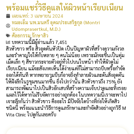
พร้อมแชร์วิธีดูแลให้ผิวหน้าเรียบเนียน
เผยแพร่:
3 เมษายน 2024
หมอเอ็ม นพ.มนตรี อุดมประเสริฐกุล (Montri
Udomprasertkul, M.D.)
ศัลยกรรม รักษาสิว
บทความนี้มีผู้อ่านแล้ว 7,451
สิวหัวขาว หรือ สิวอุดตันหัวปิด เป็นปัญหาผิวที่สร้างความกังวล
และรำคาญใจให้กับหลาย ๆ คนไม่น้อย เพราะมักจะขึ้นเป็นตุ่ม
เม็ดเล็ก ๆ สีขาวกระจายตัวอยู่ทั่วไปบนใบหน้า ทำให้ผิวดูไม่
เรียบเนียน แม้จะสังเกตเห็นได้ง่ายแต่ก็ไม่สามารถบีบหรือกำจัด
ออกได้ทันที หากพยายามบีบก็อาจยิ่งทำลายผิวและดันสิ่งอุดตัน
ให้ฝังลึกในรูขุมขนมากขึ้น ยิ่งไปกว่านั้น สิวหัวขาวถึง 75% ยัง
สามารถพัฒนาไปเป็นสิวอักเสบที่สร้างความเจ็บปวดและทิ้งรอย
แผลไว้ได้หากไม่รีบจัดการอย่างถูกต้อง ในบทความนี้เราจะพาไป
เจาะลึกกันว่า สิวหัวขาว คืออะไร มีปัจจัยใดบ้างที่ก่อให้เกิดสิว
ชนิดนี้ พร้อมแนะนำวิธีการดูแลรักษาและกำจัดสิวอย่างถูกวิธี M
Vita Clinic ไปดูกันเลยครับ