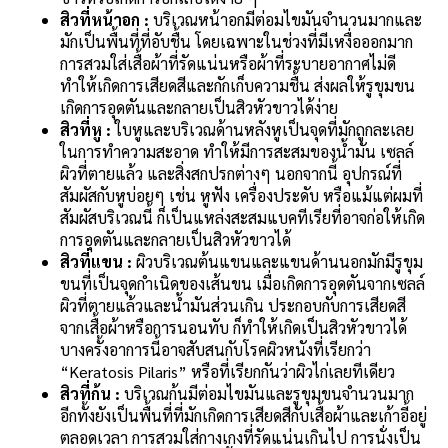
สิวที่หน้าอก :
บริเวณหน้าอกมีต่อมไขมันจำนวนมากและ
มักเป็นพื้นที่ที่อับชื้น โดยเฉพาะในช่วงที่มีเหงื่อออกมาก
การสวมใส่เสื้อผ้าที่รัดแน่นหรือผ้าที่ระบายอากาศไม่ดี
ทำให้เกิดการเสียดสีและกักเก็บความชื้น ส่งผลให้รูขุมขน
เกิดการอุดตันและกลายเป็นสิวหัวขาวได้ง่าย
สิวที่หู :
ใบหูและบริเวณด้านหลังหูเป็นจุดที่มักถูกละเลย
ในการทำความสะอาด ทำให้มีการสะสมของน้ำมัน เซลล์
ผิวที่ตายแล้ว และสิ่งสกปรกต่างๆ นอกจากนี้ อุปกรณ์ที่
สัมผัสกับหูบ่อยๆ เช่น หูฟัง เครื่องประดับ หรือแม้แต่ผมที่
สัมผัสบริเวณนี้ ก็เป็นแหล่งสะสมแบคทีเรียที่อาจก่อให้เกิด
การอุดตันและกลายเป็นสิวหัวขาวได้
สิวที่แขน :
ผิวบริเวณต้นแขนและแขนด้านนอกมักมีรูขุม
ขนที่เป็นจุดกำเนิดของเส้นขน เมื่อเกิดการอุดตันจากเซลล์
ผิวที่ตายแล้วและน้ำมันส่วนเกิน ประกอบกับการเสียดสี
จากเสื้อผ้าหรือการนอนทับ ก็ทำให้เกิดเป็นสิวหัวขาวได้
บางครั้งอาการนี้อาจสับสนกับโรคผิวหนังที่เรียกว่า
“Keratosis Pilaris” หรือที่เรียกกันว่าผิวไก่เลยทีเดียว
สิวที่ก้น :
บริเวณก้นมีต่อมไขมันและรูขุมขนจำนวนมาก
อีกทั้งยังเป็นพื้นที่ที่มักเกิดการเสียดสีกับเสื้อผ้าและเก้าอี้อยู่
ตลอดเวลา การสวมใส่กางเกงที่รัดแน่นเกินไป การนั่งเป็น