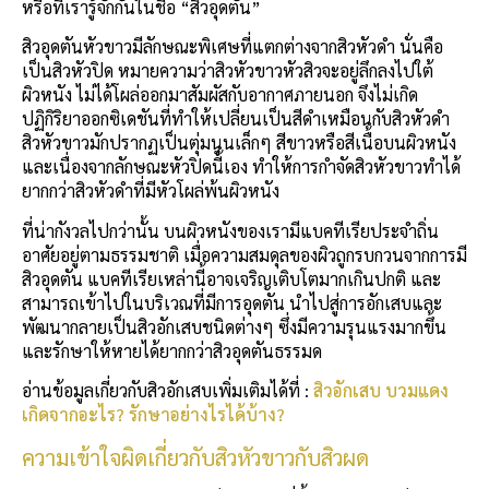
หรือที่เรารู้จักกันในชื่อ “สิวอุดตัน”
สิวอุดตันหัวขาวมีลักษณะพิเศษที่แตกต่างจากสิวหัวดำ นั่นคือ
เป็นสิวหัวปิด หมายความว่าสิวหัวขาวหัวสิวจะอยู่ลึกลงไปใต้
ผิวหนัง ไม่ได้โผล่ออกมาสัมผัสกับอากาศภายนอก จึงไม่เกิด
ปฏิกิริยาออกซิเดชันที่ทำให้เปลี่ยนเป็นสีดำเหมือนกับสิวหัวดำ
สิวหัวขาวมักปรากฏเป็นตุ่มนูนเล็กๆ สีขาวหรือสีเนื้อบนผิวหนัง
และเนื่องจากลักษณะหัวปิดนี้เอง ทำให้การกำจัดสิวหัวขาวทำได้
ยากกว่าสิวหัวดำที่มีหัวโผล่พ้นผิวหนัง
ที่น่ากังวลไปกว่านั้น บนผิวหนังของเรามีแบคทีเรียประจำถิ่น
อาศัยอยู่ตามธรรมชาติ เมื่อความสมดุลของผิวถูกรบกวนจากการมี
สิวอุดตัน แบคทีเรียเหล่านี้อาจเจริญเติบโตมากเกินปกติ และ
สามารถเข้าไปในบริเวณที่มีการอุดตัน นำไปสู่การอักเสบและ
พัฒนากลายเป็นสิวอักเสบชนิดต่างๆ ซึ่งมีความรุนแรงมากขึ้น
และรักษาให้หายได้ยากกว่าสิวอุดตันธรรมด
อ่านข้อมูลเกี่ยวกับสิวอักเสบเพิ่มเติมได้ที่ :
สิวอักเสบ บวมแดง
เกิดจากอะไร? รักษาอย่างไรได้บ้าง?
ความเข้าใจผิดเกี่ยวกับสิวหัวขาวกับสิวผด