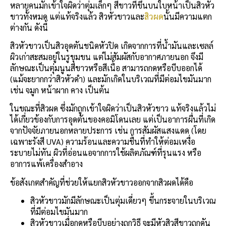
หลายคนมักเข้าใจผิดว่าตุ่มเล็กๆ สีขาวที่ขึ้นบนใบหน้าเป็นสิวหัว
ขาวทั้งหมด แต่แท้จริงแล้ว สิวหัวขาวและ
สิวผด
นั้นมีความแตก
ต่างกัน ดังนี้
สิวหัวขาวเป็นสิวอุดตันชนิดหัวปิด เกิดจากการที่น้ำมันและเซลล์
ผิวเก่าสะสมอยู่ในรูขุมขน แต่ไม่สัมผัสกับอากาศภายนอก จึงมี
ลักษณะเป็นตุ่มนูนสีขาวหรือสีเนื้อ สามารถกดหรือบีบออกได้
(แม้จะยากกว่าสิวหัวดำ) และมักเกิดในบริเวณที่มีต่อมไขมันมาก
เช่น จมูก หน้าผาก คาง เป็นต้น
ในขณะที่สิวผด ซึ่งมักถูกเข้าใจผิดว่าเป็นสิวหัวขาว แท้จริงแล้วไม่
ได้เกี่ยวข้องกับการอุดตันของคอมิโดนเลย แต่เป็นอาการผื่นที่เกิด
จากปัจจัยภายนอกหลายประการ เช่น การสัมผัสแสงแดด (โดย
เฉพาะรังสี UVA) ความร้อนและความชื้นที่ทำให้ต่อมเหงื่อ
ระบายไม่ทัน ผิวที่อ่อนแอจากการใช้ผลิตภัณฑ์ที่รุนแรง หรือ
อาการแพ้เครื่องสำอาง
ข้อสังเกตสำคัญที่ช่วยให้แยกสิวหัวขาวออกจากสิวผดได้คือ
สิวหัวขาวมักมีลักษณะเป็นตุ่มเดี่ยวๆ ขึ้นกระจายในบริเวณ
ที่มีต่อมไขมันมาก
สิวหัวขาวเมื่อกดหรือบีบอย่างถูกวิธี จะมีหัวสิวสีขาวถูกดัน