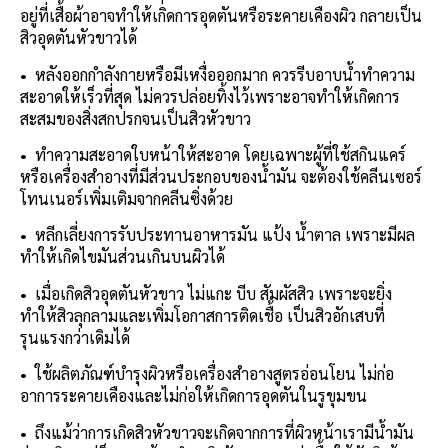
อยู่ที่เสื้อผ้าอาจทำให้เกิดการอุดตันหรือระคายเคืองผิว กลายเป็น
สิวอุดตันหัวขาวได้
•
หลังออกกำลังกายหรือมีเหงื่อออกมาก ควรรีบอาบน้ำทำความ
สะอาดให้เร็วที่สุด ไม่ควรปล่อยทิ้งไว้เพราะอาจทำให้เกิดการ
สะสมของสิ่งสกปรกจนเป็นสิวหัวขาว
•
ทำความสะอาดใบหน้าให้สะอาด โดยเฉพาะผู้ที่ใช้สกินแคร์
หรือเครื่องสำอางที่มีส่วนประกอบของน้ำมัน จะต้องใช้คลีนเซอร์
โทนเนอร์เพิ่มเติมจากคลีนซิ่งด้วย
•
หลีกเลี่ยงการรับประทานอาหารมัน แป้ง น้ำตาล เพราะมีผล
ทำให้เกิดไขมันส่วนเกินบนผิวได้
•
เมื่อเกิดสิวอุดตันหัวขาว ไม่แกะ บีบ สัมผัสสิว เพราะจะยิ่ง
ทำให้สิวลุกลามและเพิ่มโอกาสการติดเชื้อ เป็นสิวอักเสบที่
รุนแรงกว่าเดิมได้
•
ใช้ผลิตภัณฑ์บำรุงผิวหรือเครื่องสำอางสูตรอ่อนโยน ไม่ก่อ
อาการระคายเคืองและไม่ก่อให้เกิดการอุดตันในรูขุมขน
•
ถึงแม้ว่าการเกิดสิวหัวขาวจะเกิดจากการที่ผิวหน้าเรามีน้ำมัน