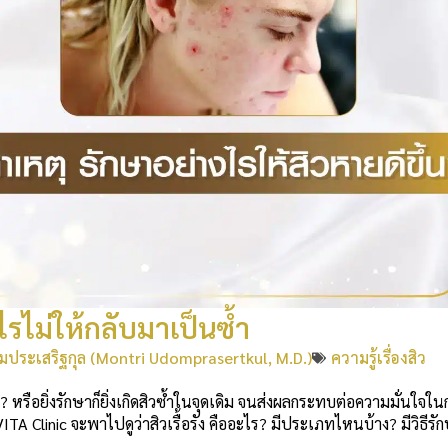
ไรไม่ให้กลับมาเป็นซ้ำ
มประเสริฐกุล (Montri Udomprasertkul, M.D.)
ความรู้เรื่องสิว
หม? หรือยิ่งรักษาก็ยิ่งเกิดสิวซ้ำในจุดเดิม จนส่งผลกระทบต่อความมั่นใจใ
TA Clinic จะพาไปดูว่าสิวเรื้อรัง คืออะไร? มีประเภทไหนบ้าง? มีวิธีรั